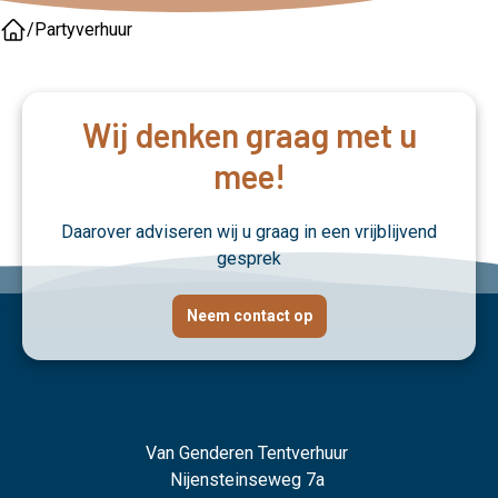
/
Partyverhuur
Home
Wij denken graag met u
mee!
Daarover adviseren wij u graag in een vrijblijvend
gesprek
Neem contact op
Van Genderen Tentverhuur
Nijensteinseweg 7a