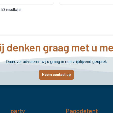
e 53 resultaten
j denken graag met u m
Daarover adviseren wij u graag in een vrijblijvend gesprek
Neem contact op
party
Pagodetent