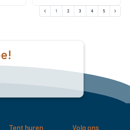
1
2
3
4
5
ee!
Tent huren
Volg ons