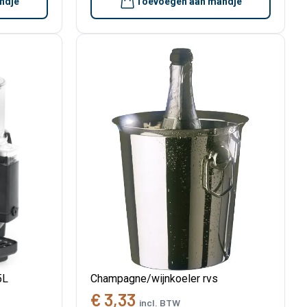
ndje
Toevoegen aan mandje
5L
Champagne/wijnkoeler rvs
€ 3,33
incl. BTW