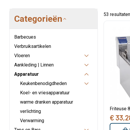
53 resultate
Categorieën
Barbecues
Verbruiksartikelen
Vloeren
Aankleding | Linnen
Apparatuur
Keukenbenodigdheden
Koel- en vriesapparatuur
warme dranken apparatuur
Friteuse 
verlichting
€ 33,2
Verwarming
Taps en Bars