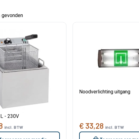
n gevonden
Noodverlichting uitgang
8L - 230V
8
€ 33,28
incl. BTW
incl. BTW