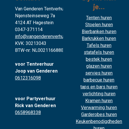
je...
Van Genderen Tentverhuur
Nijensteinseweg 7a
Tenten huren
4124 AT Hagestein
Stoelen huren
0347-371114
Bierbanken huren
info@vangenderenverhuur.nl
Barkrukken huren
KVK: 30213043
Tafels huren
BTW-nr: NL002116688B02
statafels huren
bestek huren
voor Tentverhuur
glazen huren
Joop van Genderen
servies huren
0612316098
barbecue huren
taps en bars huren
verlichting huren
voor Partyverhuur
Kramen huren
Rick van Genderen
Verwarming huren
0658968338
Garderobes huren
Keukenbenodigdheden
huren