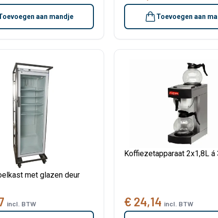
Toevoegen aan mandje
Toevoegen aan ma
Koffiezetapparaat 2x1,8L á
elkast met glazen deur
7
€ 24,14
incl. BTW
incl. BTW