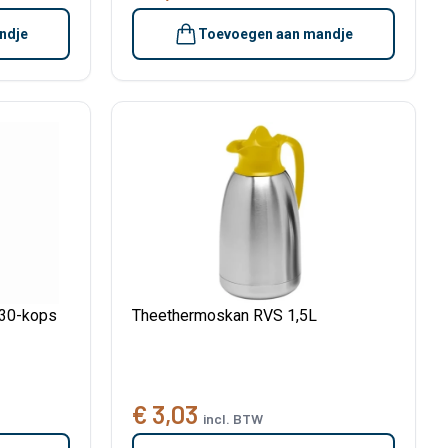
ndje
Toevoegen aan mandje
 30-kops
Theethermoskan RVS 1,5L
€ 3,03
incl. BTW