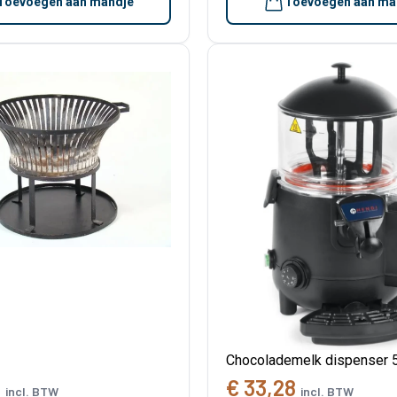
Toevoegen aan mandje
Toevoegen aan ma
Chocolademelk dispenser 
1
€ 33,28
incl. BTW
incl. BTW