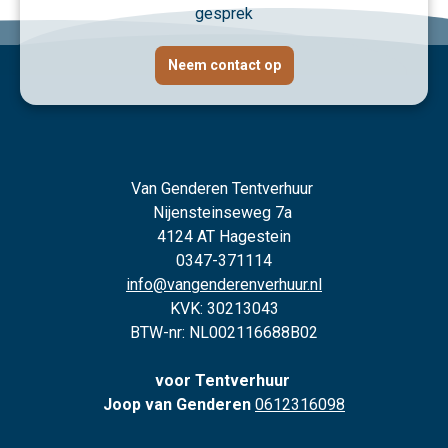
gesprek
Neem contact op
Van Genderen Tentverhuur
Nijensteinseweg 7a
4124 AT Hagestein
0347-371114
info@vangenderenverhuur.nl
KVK: 30213043
BTW-nr: NL002116688B02
voor Tentverhuur
Joop van Genderen
0612316098