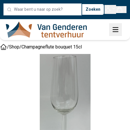
Zoeken
/
Shop
/
Champagneflute bouquet 15cl
Home