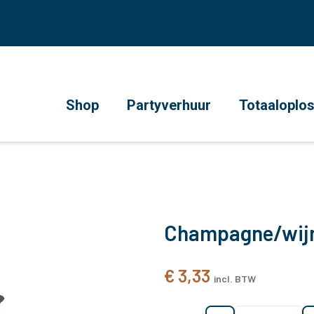
Shop
Partyverhuur
Totaaloplo
Champagne/wijn
€ 3,33
incl. BTW