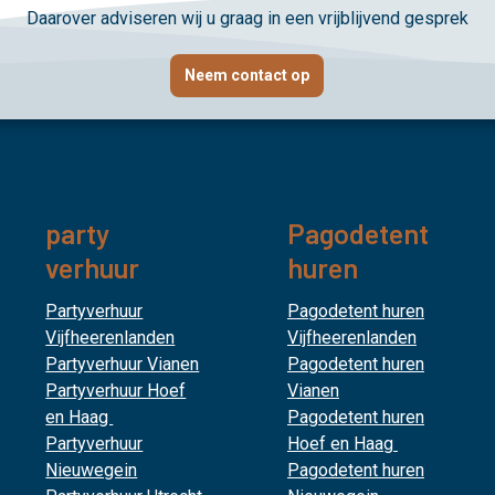
Daarover adviseren wij u graag in een vrijblijvend gesprek
Neem contact op
party
Pagodetent
verhuur
huren
Partyverhuur
Pagodetent huren
Vijfheerenlanden
Vijfheerenlanden
Partyverhuur Vianen
Pagodetent huren
Partyverhuur Hoef
Vianen
en Haag
Pagodetent huren
Partyverhuur
Hoef en Haag
Nieuwegein
Pagodetent huren