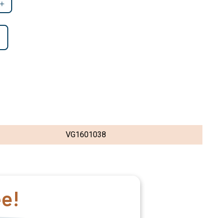
VG1601038
ee!