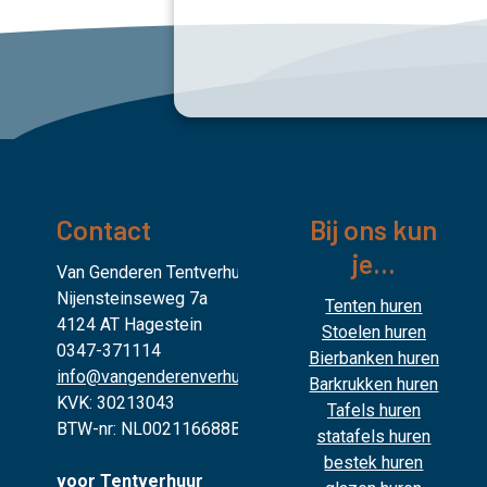
Contact
Bij ons kun
je...
Van Genderen Tentverhuur
Nijensteinseweg 7a
Tenten huren
4124 AT Hagestein
Stoelen huren
0347-371114
Bierbanken huren
info@vangenderenverhuur.nl
Barkrukken huren
KVK: 30213043
Tafels huren
BTW-nr: NL002116688B02
statafels huren
bestek huren
voor Tentverhuur