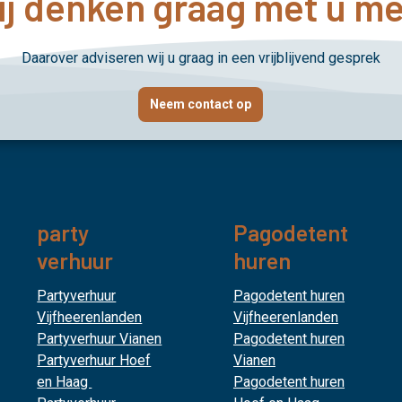
j denken graag met u m
Daarover adviseren wij u graag in een vrijblijvend gesprek
Neem contact op
party
Pagodetent
verhuur
huren
Partyverhuur
Pagodetent huren
Vijfheerenlanden
Vijfheerenlanden
Partyverhuur Vianen
Pagodetent huren
Partyverhuur Hoef
Vianen
en Haag
Pagodetent huren