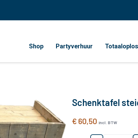
Shop
Partyverhuur
Totaaloplo
Schenktafel ste
€ 60,50
incl. BTW