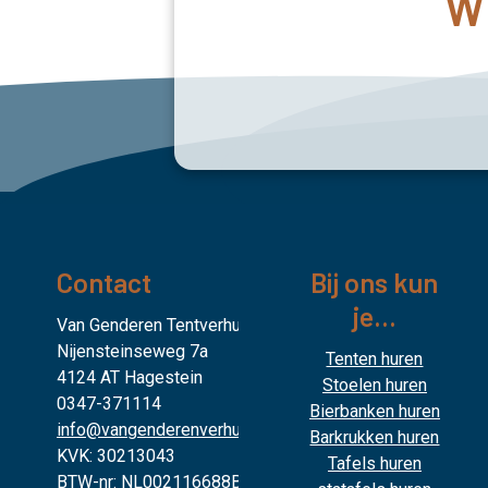
Wi
Contact
Bij ons kun
je...
Van Genderen Tentverhuur
Nijensteinseweg 7a
Tenten huren
4124 AT Hagestein
Stoelen huren
0347-371114
Bierbanken huren
info@vangenderenverhuur.nl
Barkrukken huren
KVK: 30213043
Tafels huren
BTW-nr: NL002116688B02