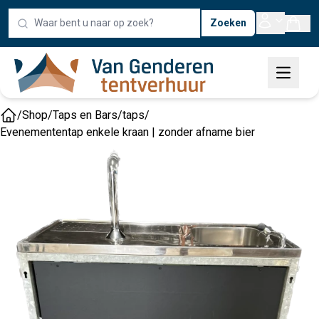
Zoeken
/
Shop
/
Taps en Bars
/
taps
/
Home
Evenemententap enkele kraan | zonder afname bier