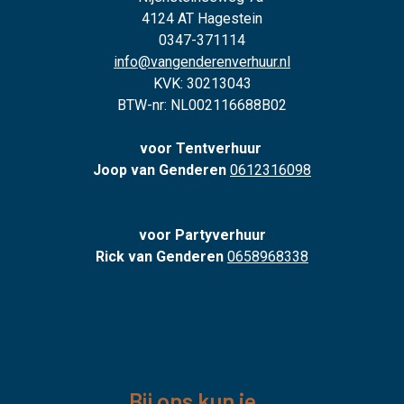
4124 AT Hagestein
0347-371114
info@vangenderenverhuur.nl
KVK: 30213043
BTW-nr: NL002116688B02
voor Tentverhuur
Joop van Genderen
0612316098
voor Partyverhuur
Rick van Genderen
0658968338
Bij ons kun je...