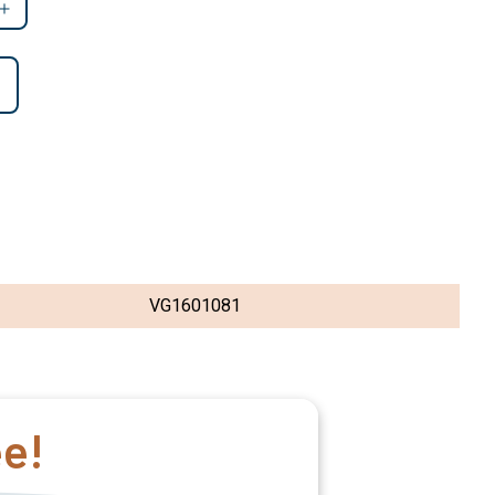
VG1601081
ee!