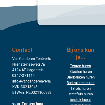
Contact
Bij ons kun
je...
Van Genderen Tentverhuur
Nijensteinseweg 7a
Tenten huren
4124 AT Hagestein
Stoelen huren
0347-371114
Bierbanken huren
info@vangenderenverhuur.nl
Barkrukken huren
KVK: 30213043
Tafels huren
BTW-nr: NL002116688B02
statafels huren
bestek huren
voor Tentverhuur