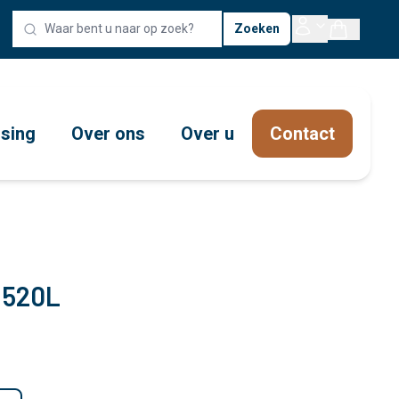
Zoeken
ssing
Over ons
Over u
Contact
 520L