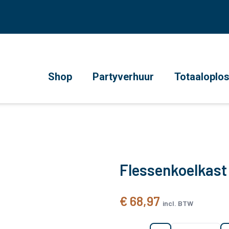
Shop
Partyverhuur
Totaaloplo
Flessenkoelkast
€ 68,97
incl. BTW