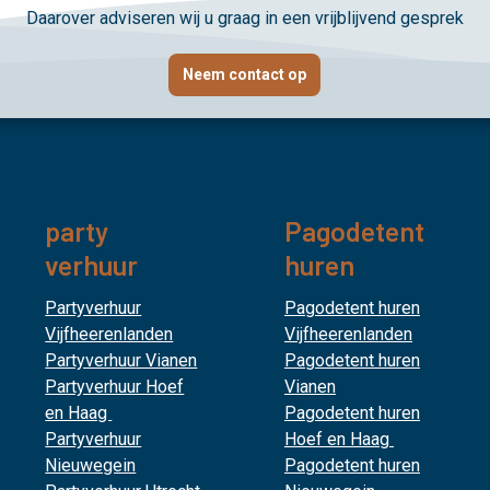
Daarover adviseren wij u graag in een vrijblijvend gesprek
Neem contact op
party
Pagodetent
verhuur
huren
Partyverhuur
Pagodetent huren
Vijfheerenlanden
Vijfheerenlanden
Partyverhuur Vianen
Pagodetent huren
Partyverhuur Hoef
Vianen
en Haag
Pagodetent huren
Partyverhuur
Hoef en Haag
Nieuwegein
Pagodetent huren