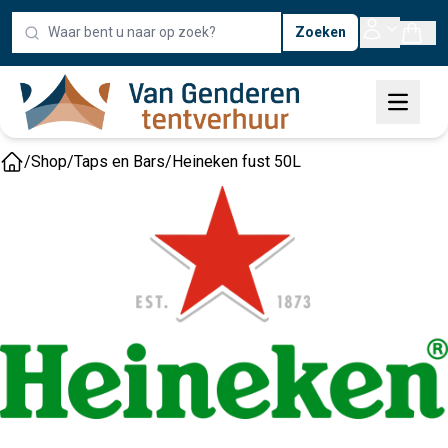
Zoeken
/
Shop
/
Taps en Bars
/
Heineken fust 50L
Home