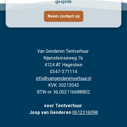
gesprek
Neem contact op
Van Genderen Tentverhuur
Nijensteinseweg 7a
4124 AT Hagestein
0347-371114
info@vangenderenverhuur.nl
KVK: 30213043
BTW-nr: NL002116688B02
voor Tentverhuur
Joop van Genderen
0612316098