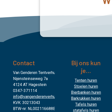
Contact
Bij ons kun
je...
Van Genderen Tentverhuur
Nijensteinseweg 7a
Tenten huren
4124 AT Hagestein
Stoelen huren
0347-371114
Bierbanken huren
info@vangenderenverhuur.nl
Barkrukken huren
KVK: 30213043
Tafels huren
BTW-nr: NL002116688B02
statafels huren