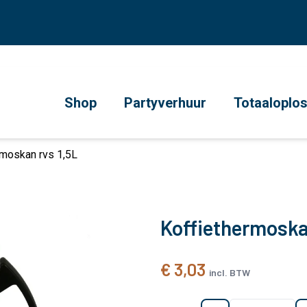
Shop
Partyverhuur
Totaaloplo
rmoskan rvs 1,5L
Koffiethermoska
€ 3,03
incl. BTW