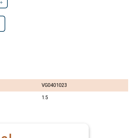
VG0401023
1.5
ee!