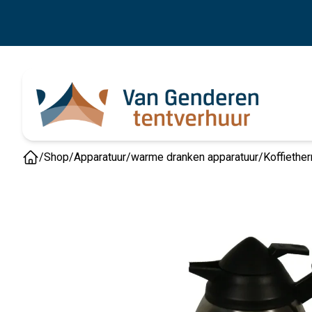
/
Shop
/
Apparatuur
/
warme dranken apparatuur
/
Koffiethe
Home