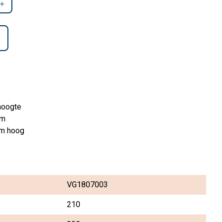
hoogte
cm
cm hoog
VG1807003
210