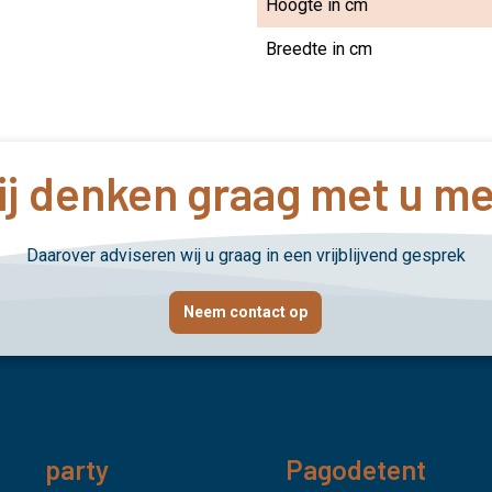
Hoogte in cm
Breedte in cm
j denken graag met u m
Daarover adviseren wij u graag in een vrijblijvend gesprek
Neem contact op
party
Pagodetent