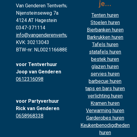
je...
Van Genderen Tentverhuur
Nijensteinseweg 7a
Tenten huren
4124 AT Hagestein
Stoelen huren
0347-371114
Bierbanken huren
info@vangenderenverhuur.nl
Barkrukken huren
KVK: 30213043
Tafels huren
BTW-nr: NL002116688B02
statafels huren
bestek huren
voor Tentverhuur
glazen huren
Joop van Genderen
servies huren
0612316098
barbecue huren
taps en bars huren
verlichting huren
voor Partyverhuur
Kramen huren
Rick van Genderen
Verwarming huren
0658968338
Garderobes huren
Keukenbenodigdheden
huren