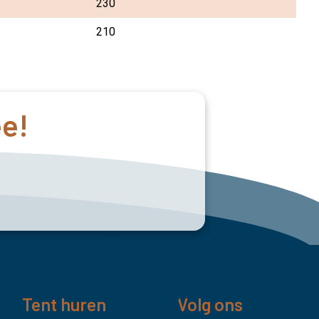
230
210
ee!
Tent huren
Volg ons