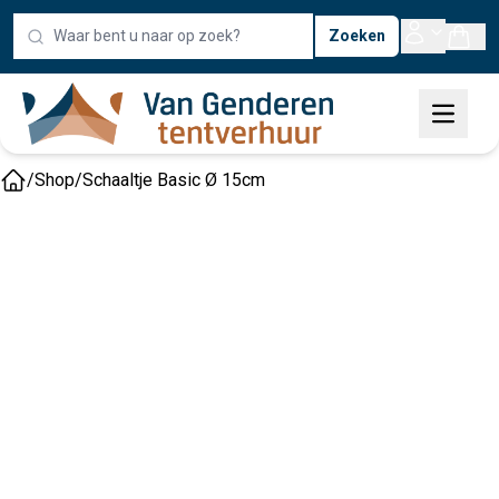
Zoeken
/
Shop
/
Schaaltje Basic Ø 15cm
Home