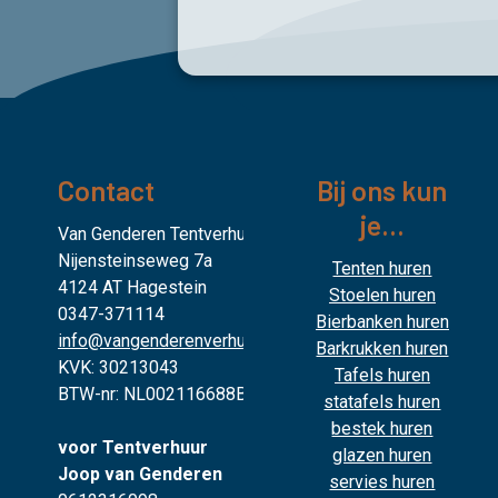
Contact
Bij ons kun
je...
Van Genderen Tentverhuur
Nijensteinseweg 7a
Tenten huren
4124 AT Hagestein
Stoelen huren
0347-371114
Bierbanken huren
info@vangenderenverhuur.nl
Barkrukken huren
KVK: 30213043
Tafels huren
BTW-nr: NL002116688B02
statafels huren
bestek huren
voor Tentverhuur
glazen huren
Joop van Genderen
servies huren