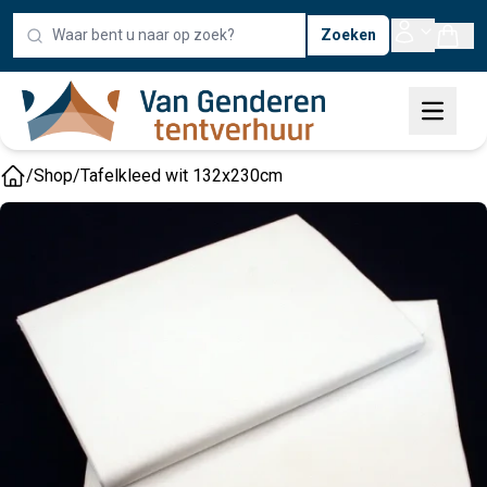
Zoeken
/
Shop
/
Tafelkleed wit 132x230cm
Home